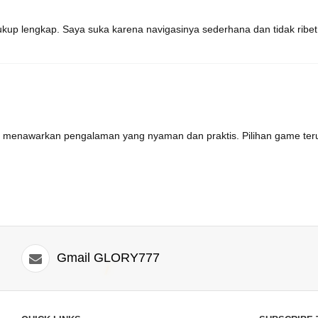
p lengkap. Saya suka karena navigasinya sederhana dan tidak ribe
enawarkan pengalaman yang nyaman dan praktis. Pilihan game terus 
Gmail GLORY777