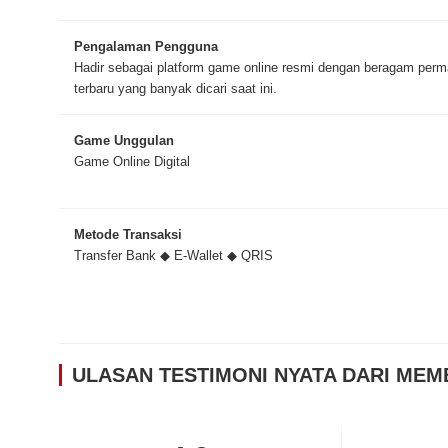
Pengalaman Pengguna
Hadir sebagai platform game online resmi dengan beragam perma
terbaru yang banyak dicari saat ini.
Game Unggulan
Game Online Digital
Metode Transaksi
Transfer Bank ◆ E-Wallet ◆ QRIS
ULASAN TESTIMONI NYATA DARI MEM