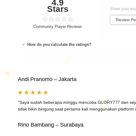
4.9
Stars
Share your ex
Review P
Community Player Reviews
How do you calculate the ratings?
Andi Pranomo – Jakarta
"Saya sudah beberapa minggu mencoba GLORY777 dan sejauh
tidak bikin bingung saat pertama kali menggunakan platform i
Rino Bambang – Surabaya