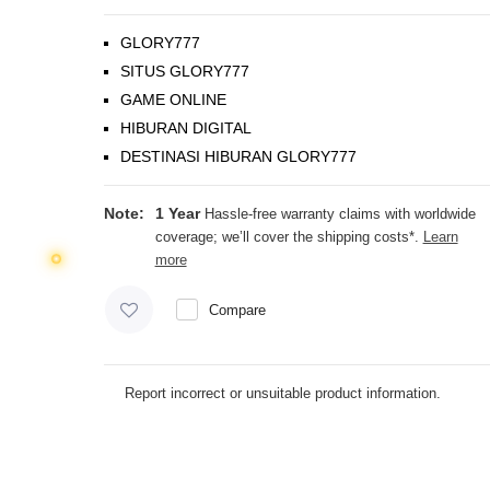
GLORY777
SITUS GLORY777
GAME ONLINE
HIBURAN DIGITAL
DESTINASI HIBURAN GLORY777
Note:
1 Year
Hassle-free warranty claims with worldwide
coverage; we’ll cover the shipping costs*.
Learn
more
Compare
Report incorrect or unsuitable product information.