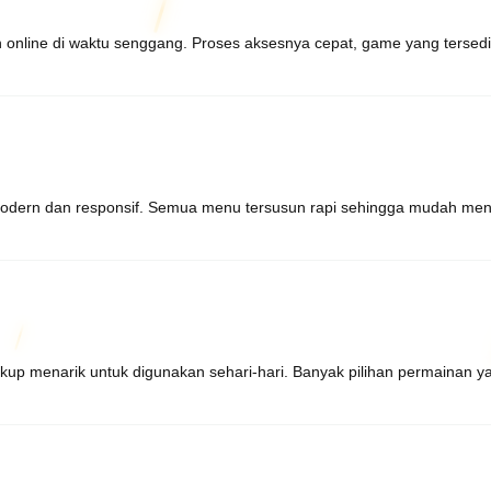
online di waktu senggang. Proses aksesnya cepat, game yang tersed
modern dan responsif. Semua menu tersusun rapi sehingga mudah me
p menarik untuk digunakan sehari-hari. Banyak pilihan permainan yan