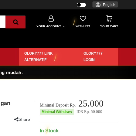
English
YOUR ACCOUNT
WISHLIST
YOUR CART
GLORY777 LINK
GLORY777
ALTERNATIF
LOGIN
ah.
25.000
ngan
Minimal Deposit Rp.
IDR Rp.
50.000
Minimal Withdraw
Share
In Stock
DAFTAR SEKARANG