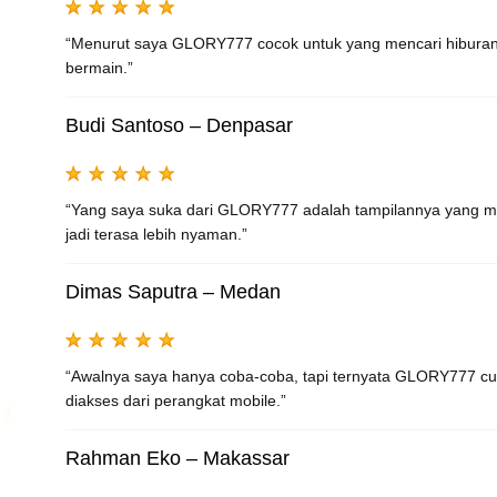
“Menurut saya GLORY777 cocok untuk yang mencari hiburan 
bermain.”
Budi Santoso – Denpasar
“Yang saya suka dari GLORY777 adalah tampilannya yang 
jadi terasa lebih nyaman.”
Dimas Saputra – Medan
“Awalnya saya hanya coba-coba, tapi ternyata GLORY777 cuku
diakses dari perangkat mobile.”
Rahman Eko – Makassar