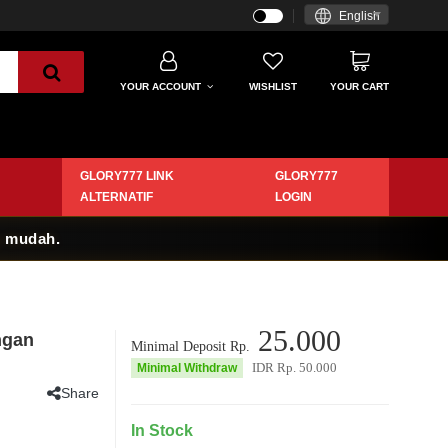
English
YOUR ACCOUNT
WISHLIST
YOUR CART
GLORY777 LINK
GLORY777
ALTERNATIF
LOGIN
h.
25.000
ngan
Minimal Deposit Rp.
IDR Rp.
50.000
Minimal Withdraw
Share
In Stock
DAFTAR SEKARANG