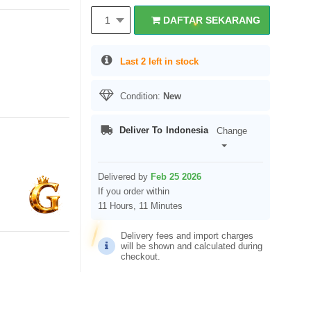
1
DAFTAR SEKARANG
Last 2 left in stock
Condition:
New
Deliver To
Indonesia
Change
Delivered by
Feb 25 2026
If you order within
11 Hours, 11 Minutes
Delivery fees and import charges
will be shown and calculated during
checkout.