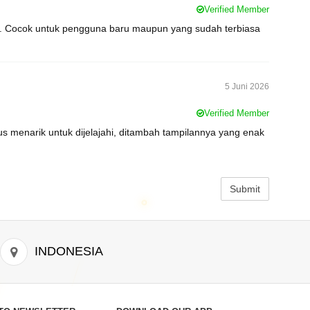
Verified Member
t. Cocok untuk pengguna baru maupun yang sudah terbiasa
5 Juni 2026
Verified Member
menarik untuk dijelajahi, ditambah tampilannya yang enak
Submit
INDONESIA