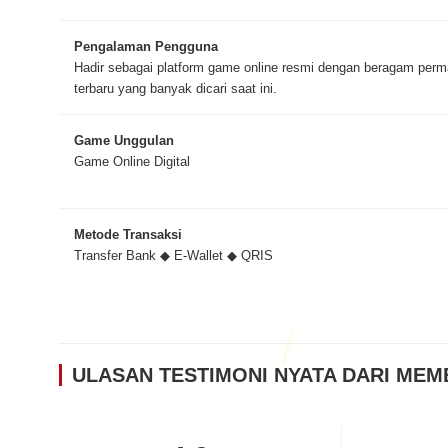
Pengalaman Pengguna
Hadir sebagai platform game online resmi dengan beragam perma
terbaru yang banyak dicari saat ini.
Game Unggulan
Game Online Digital
Metode Transaksi
Transfer Bank ◆ E-Wallet ◆ QRIS
ULASAN TESTIMONI NYATA DARI MEM