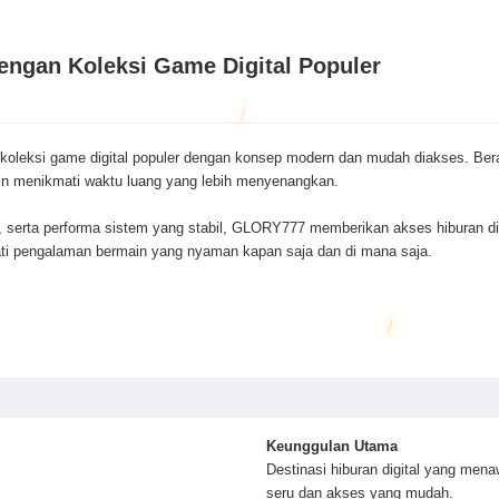
engan Koleksi Game Digital Populer
 koleksi game digital populer dengan konsep modern dan mudah diakses. Be
ngin menikmati waktu luang yang lebih menyenangkan.
erta performa sistem yang stabil, GLORY777 memberikan akses hiburan digita
ati pengalaman bermain yang nyaman kapan saja dan di mana saja.
Keunggulan Utama
Destinasi hiburan digital yang men
seru dan akses yang mudah.