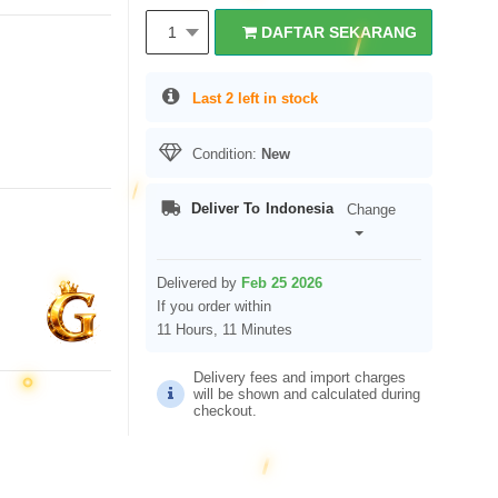
1
DAFTAR SEKARANG
Last 2 left in stock
Condition:
New
Deliver To
Indonesia
Change
Delivered by
Feb 25 2026
If you order within
11 Hours, 11 Minutes
Delivery fees and import charges
will be shown and calculated during
checkout.