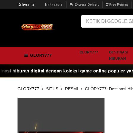
Deliver to
Indonesia
Express Delivery
Free Returns
GLORY777
DESTINASI
GLORY777
HIBURAN
buran digital dengan koleksi game online populer yang me
GLORY777
SITUS
RESMI
GLORY777: Destinasi Hib