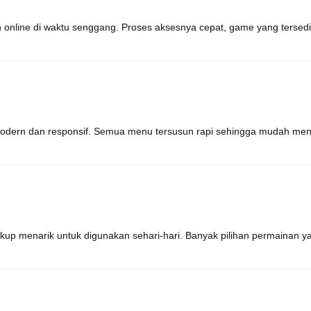
online di waktu senggang. Proses aksesnya cepat, game yang tersed
modern dan responsif. Semua menu tersusun rapi sehingga mudah me
p menarik untuk digunakan sehari-hari. Banyak pilihan permainan yan