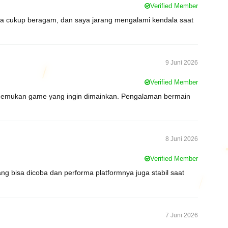
Verified Member
ia cukup beragam, dan saya jarang mengalami kendala saat
9 Juni 2026
Verified Member
nemukan game yang ingin dimainkan. Pengalaman bermain
8 Juni 2026
Verified Member
g bisa dicoba dan performa platformnya juga stabil saat
7 Juni 2026